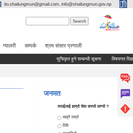
ito.shailungmun@gmail.com, info@shailungmun.gov.np
Search form
Search
ग्यालरी
सम्पर्क
श्रम संसार प्रणाली
सुचिकृत हुने सम्बन्धी सूचना
विषयगत विज्ञ शिक
जनमत
तपाईलाई हाम्रो सेवा कस्तो लाग्यो ?
Choices
साह्रै राम्रो
ठिकै