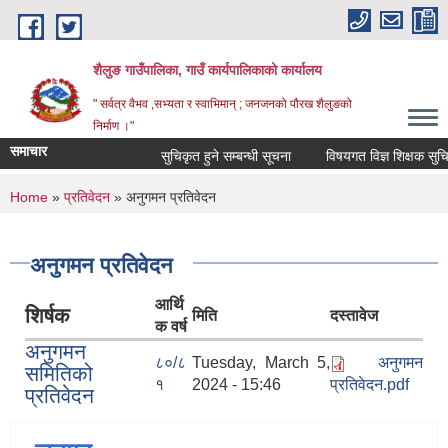
Skip to main content
शैलुङ गाउँपालिका, गाउँ कार्यपालिकाको कार्यालय
" सर्वत्र वैभव ,सभ्यता र स्वाभिमान् ; जनजनको पौरख शैलुङको
निर्माण ।"
समाचार
सुचिकृत हुने सम्बन्धी सूचना
विषयगत विज्ञ शिक्षक सुचिकृत
You are here
Home
»
प्रतिवेदन
» अनुगमन प्रतिवेदन
अनुगमन प्रतिवेदन
आर्थि
शिर्षक
मिति
दस्तावेज
क वर्ष
अनुगमन
८०/८
Tuesday, March 5,
अनुगमन
समितिको
१
2024 - 15:46
प्रतिवेदन.pdf
प्रतिवेदन