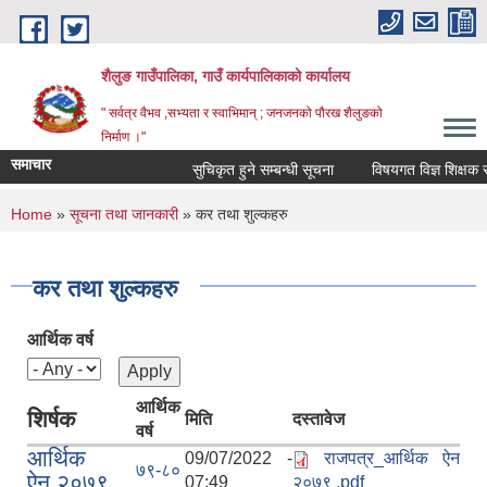
Skip to main content
शैलुङ गाउँपालिका, गाउँ कार्यपालिकाको कार्यालय
" सर्वत्र वैभव ,सभ्यता र स्वाभिमान् ; जनजनको पौरख शैलुङको
निर्माण ।"
समाचार
सुचिकृत हुने सम्बन्धी सूचना
विषयगत विज्ञ शिक्षक सुचि
You are here
Home
»
सूचना तथा जानकारी
» कर तथा शुल्कहरु
कर तथा शुल्कहरु
आर्थिक वर्ष
आर्थिक
शिर्षक
मिति
दस्तावेज
वर्ष
आर्थिक
09/07/2022 -
राजपत्र_आर्थिक ऐन
७९-८०
ऐन,२०७९
07:49
२०७९ .pdf