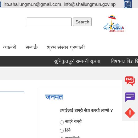
ito.shailungmun@gmail.com, info@shailungmun.gov.np
Search form
Search
ग्यालरी
सम्पर्क
श्रम संसार प्रणाली
सुचिकृत हुने सम्बन्धी सूचना
विषयगत विज्ञ शिक्षक
जनमत
तपाईलाई हाम्रो सेवा कस्तो लाग्यो ?
Choices
साह्रै राम्रो
ठिकै