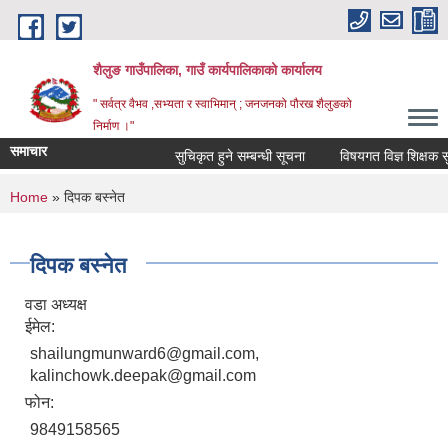
Skip to main content
शैलुङ गाउँपालिका, गाउँ कार्यपालिकाको कार्यालय
" सर्वत्र वैभव ,सभ्यता र स्वाभिमान् ; जनजनको पौरख शैलुङको
निर्माण ।"
समाचार
सुचिकृत हुने सम्बन्धी सूचना
विषयगत विज्ञ शिक्षक सुचि
You are here
Home
» दिपक बस्नेत
दिपक बस्नेत
वडा अध्यक्ष
ईमेल:
shailungmunward6@gmail.com,
kalinchowk.deepak@gmail.com
फोन:
9849158565