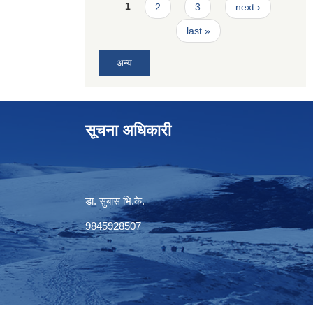
Pages
1
2
3
next ›
last »
अन्य
सूचना अधिकारी
डा. सुबास भि.के.
9845928507