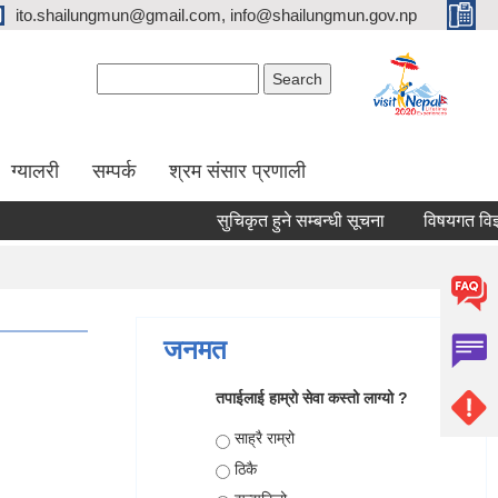
ito.shailungmun@gmail.com, info@shailungmun.gov.np
Search form
Search
ग्यालरी
सम्पर्क
श्रम संसार प्रणाली
सुचिकृत हुने सम्बन्धी सूचना
विषयगत विज्ञ शि
जनमत
तपाईलाई हाम्रो सेवा कस्तो लाग्यो ?
Choices
साह्रै राम्रो
ठिकै