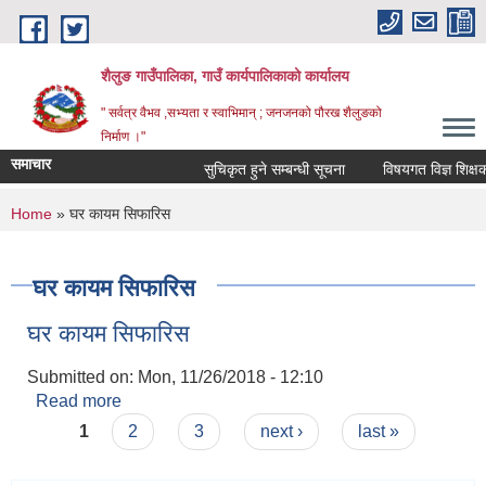
Skip to main content
शैलुङ गाउँपालिका, गाउँ कार्यपालिकाको कार्यालय
" सर्वत्र वैभव ,सभ्यता र स्वाभिमान् ; जनजनको पौरख शैलुङको
निर्माण ।"
समाचार
सुचिकृत हुने सम्बन्धी सूचना
विषयगत विज्ञ शिक्षक सु
You are here
Home
» घर कायम सिफारिस
घर कायम सिफारिस
घर कायम सिफारिस
Submitted on:
Mon, 11/26/2018 - 12:10
Read more
about घर कायम सिफारिस
Pages
1
2
3
next ›
last »