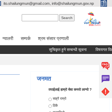
ito.shailungmun@gmail.com, info@shailungmun.gov.np
Search form
Search
ग्यालरी
सम्पर्क
श्रम संसार प्रणाली
सुचिकृत हुने सम्बन्धी सूचना
विषयगत विज्ञ श
जनमत
तपाईलाई हाम्रो सेवा कस्तो लाग्यो ?
Choices
साह्रै राम्रो
ठिकै