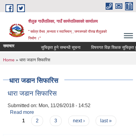
Skip to main content
शैलुङ गाउँपालिका, गाउँ कार्यपालिकाको कार्यालय
" सर्वत्र वैभव ,सभ्यता र स्वाभिमान् ; जनजनको पौरख शैलुङको
निर्माण ।"
समाचार
सुचिकृत हुने सम्बन्धी सूचना
विषयगत विज्ञ शिक्षक सुचिकृत हुने
You are here
Home
» धारा जडान सिफारिस
धारा जडान सिफारिस
धारा जडान सिफारिस
Submitted on:
Mon, 11/26/2018 - 14:52
Read more
about धारा जडान सिफारिस
Pages
1
2
3
next ›
last »