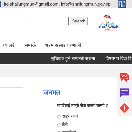
ito.shailungmun@gmail.com, info@shailungmun.gov.np
Search form
Search
ग्यालरी
सम्पर्क
श्रम संसार प्रणाली
सुचिकृत हुने सम्बन्धी सूचना
विषयगत विज्ञ शिक्षक
जनमत
तपाईलाई हाम्रो सेवा कस्तो लाग्यो ?
Choices
साह्रै राम्रो
ठिकै