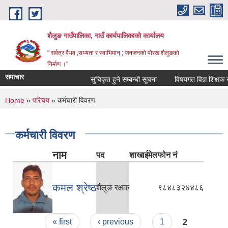
Skip to main content
शैलुङ गाउँपालिका, गाउँ कार्यपालिकाको कार्यालय
" सर्वत्र वैभव ,सभ्यता र स्वाभिमान् ; जनजनको पौरख शैलुङको
निर्माण ।"
समाचार
सुचिकृत हुने सम्बन्धी सूचना
विषयगत विज्ञ शिक्षक सुचि
You are here
Home
»
परिचय
» कर्मचारी विवरण
कर्मचारी विवरण
नाम
पद
शाखा
ईमेल
फोन नं
कमल श्रेष्ठ
शैलुङ रक्षक
९८४८३२४४८६
Pages
« first
‹ previous
1
2