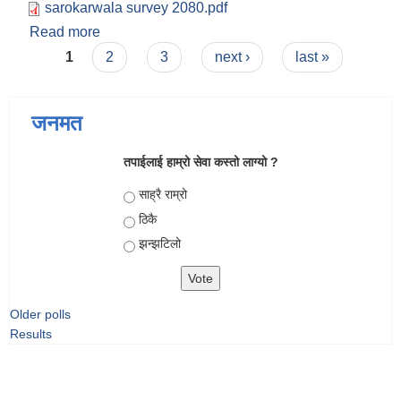
sarokarwala survey 2080.pdf
Read more
about स्थानीय तहको रोजगार रणनीति तर्जुमा गर्ने
Pages
प्रयोजनको लागि रोजगार दाता संग गर्ने सर्वेक्षण फारम
1
2
3
next ›
last »
जनमत
तपाईलाई हाम्रो सेवा कस्तो लाग्यो ?
Choices
साह्रै राम्रो
ठिकै
झन्झटिलो
Older polls
Results