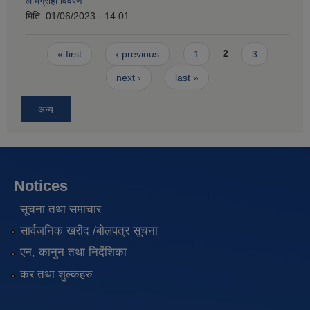
लाभग्राही विवरण
मिति:
01/06/2023 - 14:01
Pages
« first
‹ previous
1
2
3
next ›
last »
अन्य
Notices
सूचना तथा समाचार
सार्वजनिक खरीद /बोलपत्र सूचना
एन, कानुन तथा निर्देशिका
कर तथा शुल्कहरु