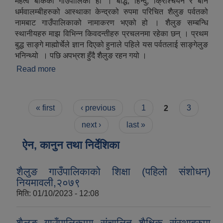
महत्व बोकेको गाउँपालिका हो । बौद्ध, हिन्दु, क्रिश्चियन र बोन
धर्मवालम्बीहरुको आस्थाका केन्द्रको रुपमा परिचित शैलुङ पर्वतको
नामबाट गाउँपालिकाको नामाकरण भएको हो । शैलुङ सम्बन्धि
स्थानीयहरु माझ विभिन्न किवदन्तीहरु प्रचलनमा रहेका छन् । प्रथम
बुद्ध साङ्गे माह्मोर्चेले ज्ञान दिएको हुनाले पहिले यस पर्वतलाई साङ्गेलुङ
भनिन्थ्यो । पछि अपभ्रश हुँदै शैलुङ रहन गयो ।
Read more
about संक्षिप्त परिचय
Pages
« first
‹ previous
1
2
3
next ›
last »
ऐन, कानुन तथा निर्देशिका
शैलुङ गाउँपालिकाको शिक्षा (पहिलो संशोधन)
नियमावली,२०७९
मिति:
01/10/2023 - 12:08
शैलुङ गाउँपालिकामा संचालित शैक्षिक संस्थाहरुमा